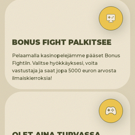
BONUS FIGHT PALKITSEE
Pelaamalla kasinopelejämme pääset Bonus
Fightiin. Valitse hyökkäyksesi, voita
vastustaja ja saat jopa 5000 euron arvosta
ilmaiskierroksia!
OLET AINA TURVASSA