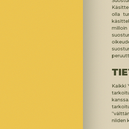
Suostum
Käsitte
olla t
käsitt
milloi
suostu
oikeude
suostu
peruut
TI
Kaikki 
tarkoit
kanssa
tarkoit
”välttä
niiden 