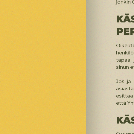
jonkin 
KÄ
PE
Oikeut
henkilö
tapaa, 
sinun e
Jos ja
asiasta
esittää
että Yh
KÄ