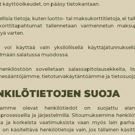
et käyttöoikeudet, on pääsy tietokantaan.
llisia tietoja, kuten luotto- tai maksukorttitietoja, ei tal
orttitapahtumat tallennetaan varmennetun maksupa
lyä varten.
liä voi käyttää vain yksilöllisellä käyttäjätunnukse
telmään salatussa muodossa.
enkilöstöön sovelletaan salassapitolausekkeita, li
nesääntöjämme, tietoturvakäytäntöämme ja tietosuo
NKILÖTIETOJEN SUOJA
ssamme olevat henkilötiedot on suojattu alan
prosesseilla ja järjestelmillä. Sitoumuksemme henkil
ta ja korkeista vaatimuksista vaan myös lain parh
on käsiteltävä henkilötietoja vain, jos tällainen käsi