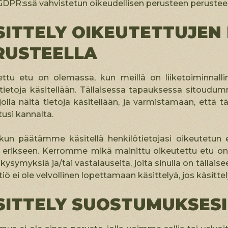
GDPR:ssä vahvistetun oikeudellisen perusteen perusteel
SITTELY OIKEUTETTUJEN
RUSTEELLA
ettu etu on olemassa, kun meillä on liiketoiminnalli
tietoja käsitellään. Tällaisessa tapauksessa sitoudu
jolla näitä tietoja käsitellään, ja varmistamaan, että täl
tusi kannalta.
 kun päätämme käsitellä henkilötietojasi oikeutetun 
 erikseen. Kerromme mikä mainittu oikeutettu etu on 
 kysymyksiä ja/tai vastalauseita, joita sinulla on tällais
tiö ei ole velvollinen lopettamaan käsittelyä, jos käsitte
SITTELY SUOSTUMUKSESI