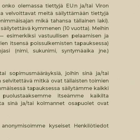
onko olemassa tiettyjä EU:n ja/tai Viron
opa velvoittavat meitä säilyttämään tiettyjä
 enimmäisajan mikä tahansa tällainen laki).
on säilytettävä kymmenen (10 vuotta). Meihin
— esimerkiksi vastuullisen pelaamisen ja
yvien itsensä poissulkemisten tapauksessa)
ojasi (nimi, sukunimi, syntymäaika jne.)
ai sopimusmääräyksiä, joihin sinä ja/tai
selvitettävä mitkä ovat tällaisten toimien
kimmäisessä tapauksessa säilytämme kaikki
a puolustaaksemme itseämme kaikilta
joita sinä ja/tai kolmannet osapuolet ovat
i anonymisoimme kyseiset Henkilötiedot