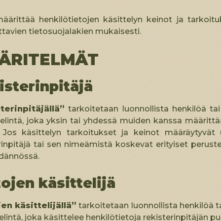
äärittää henkilötietojen käsittelyn keinot ja tarkoitu
ttavien tietosuojalakien mukaisesti.
ÄRITELMÄT
isterinpitäjä
terinpitäjällä”
tarkoitetaan luonnollista henkilöä tai
lintä, joka yksin tai yhdessä muiden kanssa määrittää 
. Jos käsittelyn tarkoitukset ja keinot määräytyvät 
rinpitäjä tai sen nimeämistä koskevat erityiset perust
ädännössä.
ojen käsittelijä
jen käsittelijällä”
tarkoitetaan luonnollista henkilöä ta
lintä, joka käsittelee henkilötietoja rekisterinpitäjän pu