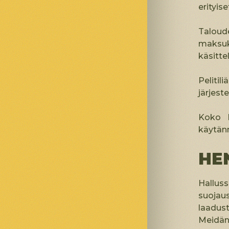
erityis
Taloude
maksuk
käsitte
Peliti
järjes
Koko h
käytän
HE
Hallu
suojaus
laadus
Meidän 