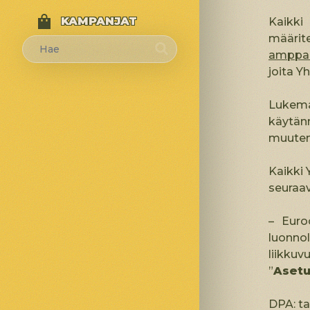
KAMPANJAT
Kaikki
määrite
amppar
joita Yh
Lukema
käytänn
muuten 
Kaikki 
seuraav
– Euro
luonno
liikku
”
Aset
DPA: ta