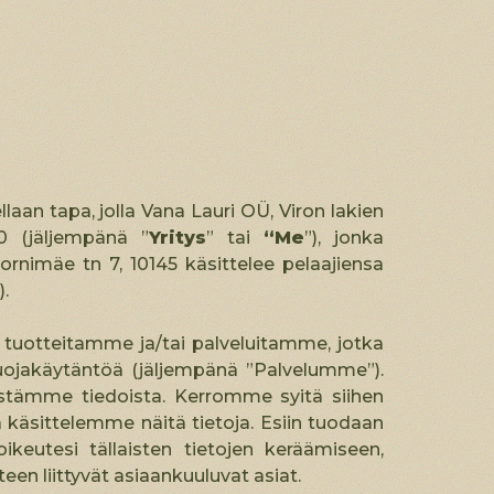
laan tapa, jolla Vana Lauri OÜ, Viron lakien
20 (jäljempänä ”
Yritys
” tai
“Me
”), jonka
ornimäe tn 7, 10145 käsittelee pelaajiensa
).
tuotteitamme ja/tai palveluitamme, jotka
etosuojakäytäntöä (jäljempänä ”Palvelumme”).
tämme tiedoista. Kerromme syitä siihen
 käsittelemme näitä tietoja. Esiin tuodaan
ikeutesi tällaisten tietojen keräämiseen,
teen liittyvät asiaankuuluvat asiat.