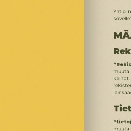
Yhtiö m
sovelle
MÄ
Rek
“Rekis
muuta e
keinot
rekiste
lainsä
Tiet
“tieto
muuta e