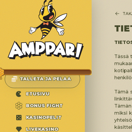
TAK
TI
TIETO
JATKA
Tässä t
PELAAMISTA
mukaan
kotipai
henkilö
TALLETA JA PELAA
Tämä s
ETUSIVU
linkitt
BONUS FIGHT
Tämän 
miksi k
KASINOPELIT
yhteis
käsitte
LIVEKASINO