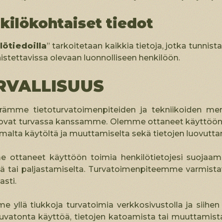
kilökohtaiset tiedot
lötiedoilla
” tarkoitetaan kaikkia tietoja, jotka tunnista
nistettavissa olevaan luonnolliseen henkilöön.
RVALLISUUS
ämme tietoturvatoimenpiteiden ja tekniikoiden mer
i ovat turvassa kanssamme. Olemme ottaneet käyttöön 
malta käytöltä ja muuttamiselta sekä tietojen luovutta
 ottaneet käyttöön toimia henkilötietojesi suojaamis
ä tai paljastamiselta. Turvatoimenpiteemme varmistava
asti.
 yllä tiukkoja turvatoimia verkkosivustolla ja siihen liitt
uvatonta käyttöä, tietojen katoamista tai muuttamista.