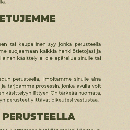
la.
 ETUJEMME
nen tai kaupallinen syy jonka perusteella
mme suojaamaan kaikkia henkilötietojasi ja
lainen käsittely ei ole epäreilua sinulle tai
edun perusteella, ilmoitamme sinulle aina
ja tarjoamme prosessin, jonka avulla voit
een käsittelyyn liittyen. On tärkeää huomata,
lyn perusteet ylittävät oikeutesi vastustaa.
 PERUSTEELLA