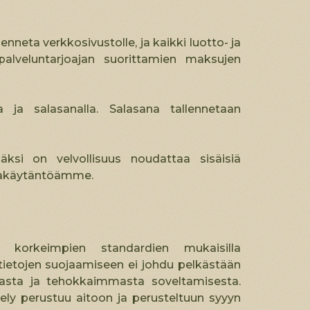
lenneta verkkosivustolle, ja kaikki luotto- ja
lveluntarjoajan suorittamien maksujen
lla ja salasanalla. Salasana tallennetaan
säksi on velvollisuus noudattaa sisäisiä
jakäytäntöämme.
 korkeimpien standardien mukaisilla
ötietojen suojaamiseen ei johdu pelkästään
aasta ja tehokkaimmasta soveltamisesta.
ttely perustuu aitoon ja perusteltuun syyyn