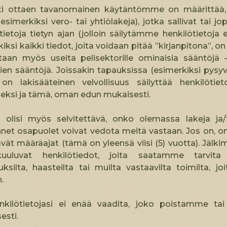
sti ottaen tavanomainen käytäntömme on määrittää, 
(esimerkiksi vero- tai yhtiölakeja), jotka sallivat tai j
tietoja tietyn ajan (jolloin säilytämme henkilötietoja
iksi kaikki tiedot, joita voidaan pitää ”kirjanpitona”, 
etaan myös useita pelisektorille ominaisia sääntöjä 
ien sääntöjä. Joissakin tapauksissa (esimerkiksi pys
 on lakisääteinen velvollisuus säilyttää henkilötiet
seksi ja tämä, oman edun mukaisesti.
 olisi myös selvitettävä, onko olemassa lakeja ja/t
et osapuolet voivat vedota meitä vastaan. Jos on, on 
ät määräajat (tämä on yleensä viisi (5) vuotta). Jäl
kuuluvat henkilötiedot, joita saatamme tarvit
ksilta, haasteilta tai muilta vastaavilta toimilta, 
.
nkilötietojasi ei enää vaadita, joko poistamme ta
sesti.