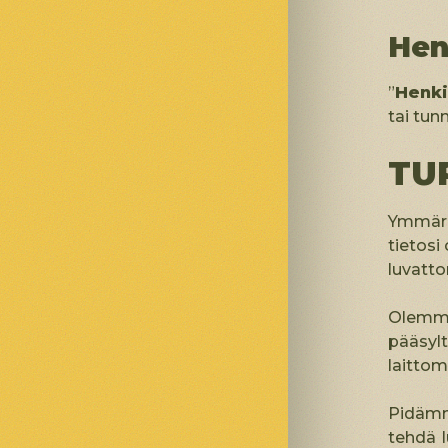
Hen
”
Henki
tai tun
TU
Ymmärr
tietos
luvatto
Olemme
pääsylt
laittom
Pidämme
tehdä l