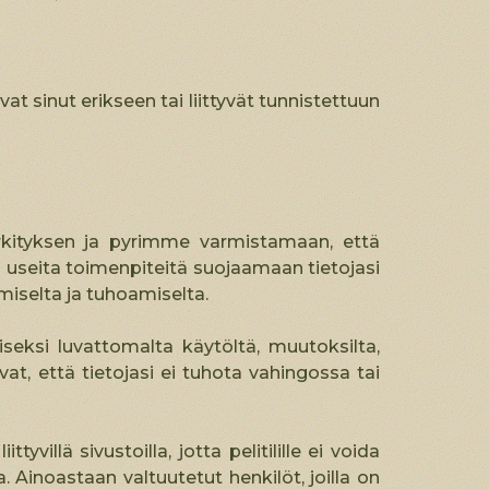
vat sinut erikseen tai liittyvät tunnistettuun
kityksen ja pyrimme varmistamaan, että
useita toimenpiteitä suojaamaan tietojasi
miselta ja tuhoamiselta.
eksi luvattomalta käytöltä, muutoksilta,
t, että tietojasi ei tuhota vahingossa tai
yvillä sivustoilla, jotta pelitilille ei voida
 Ainoastaan valtuutetut henkilöt, joilla on