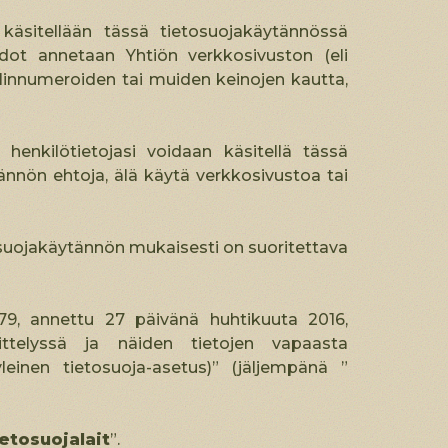
käsitellään tässä tietosuojakäytännössä
tiedot annetaan Yhtiön verkkosivuston (eli
elinnumeroiden tai muiden keinojen kautta,
enkilötietojasi voidaan käsitellä tässä
ännön ehtoja, älä käytä verkkosivustoa tai
osuojakäytännön mukaisesti on suoritettava
9, annettu 27 päivänä huhtikuuta 2016,
sittelyssä ja näiden tietojen vapaasta
leinen tietosuoja-asetus)” (jäljempänä ”
ietosuojalait
”.