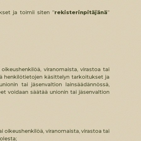
kset ja toimii siten ”
rekisterinpitäjänä
”
 oikeushenkilöä, viranomaista, virastoa tai
henkilötietojen käsittelyn tarkoitukset ja
unionin tai jäsenvaltion lainsäädännössä,
eet voidaan säätää unionin tai jäsenvaltion
i oikeushenkilöä, viranomaista, virastoa tai
olesta;