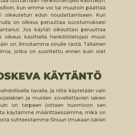
ttaa luottamaan henkilötietojesi käsittelyn.
silloin, kun emme voi tai muutoin päättää
 tai oikeutetun edun noudattamiseen. Kun
inulla on oikeus peruuttaa suostumuksesi
antanut. Jos käytät oikeuttasi peruuttaa
ikeus käsittellä henkilötietojasi muun
in on, ilmoitamme sinulle tästä. Tällainen
mia, jotka on suoritettu ennen kuin olet
KOSKEVA KÄYTÄNTÖ
hdollisella tavalla, ja niitä käytetään vain
uojalakien ja muiden sovellettavien lakien
n kuin on tarpeen (ottaen huomioon sen
t, joita käytämme määrittäessämme, mikä on
tyisestä suhteestamme Sinuun (mukaan lukien