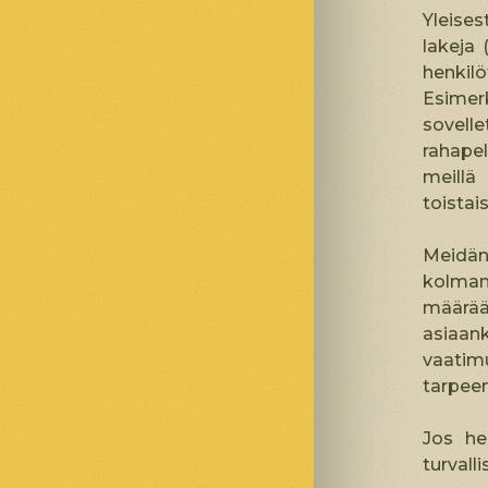
Yleise
lakeja 
henkilö
Esimerk
sovell
rahapel
meillä
toistai
Meidän
kolmann
määrääv
asiaan
vaatimu
tarpeen
Jos he
turvalli