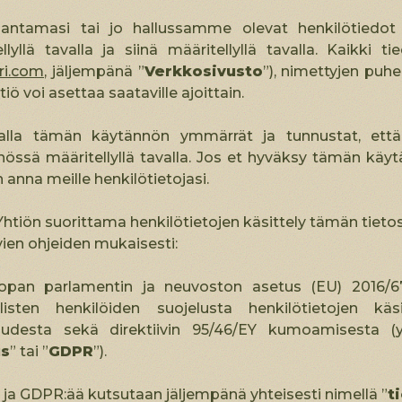
 antamasi tai jo hallussamme olevat henkilötiedot 
llyllä tavalla ja siinä määritellyllä tavalla. Kaikki 
i.com
, jäljempänä ”
Verkkosivusto
”), nimettyjen puh
tiö voi asettaa saataville ajoittain.
lla tämän käytännön ymmärrät ja tunnustat, että h
össä määritellyllä tavalla. Jos et hyväksy tämän käyt
anna meille henkilötietojasi.
Yhtiön suorittama henkilötietojen käsittely tämän tiet
ien ohjeiden mukaisesti:
opan parlamentin ja neuvoston asetus (EU) 2016/67
llisten henkilöiden suojelusta henkilötietojen kä
vuudesta sekä direktiivin 95/46/EY kumoamisesta (y
us
” tai ”
GDPR
”).
 ja GDPR:ää kutsutaan jäljempänä yhteisesti nimellä ”
t