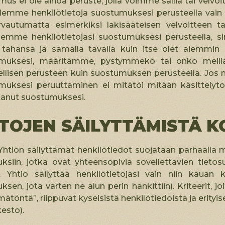
us ei ole ainoa peruste, jolla voimme sallia tai velvoi
lemme henkilötietoja suostumuksesi perusteella vain 
urvautumatta esimerkiksi lakisääteisen velvoitteen
elemme henkilötietojasi suostumuksesi perusteella, s
n tahansa ja samalla tavalla kuin itse olet aiemmin 
muksesi, määritämme, pystymmekö tai onko meillä o
llisen perusteen kuin suostumuksen perusteella. Jos nä
muksesi peruuttaminen ei mitätöi mitään käsittelytoi
tanut suostumuksesi.
ETOJEN SÄILYTTÄMISTÄ 
Yhtiön säilyttämät henkilötiedot suojataan parhaalla ma
uksiin, jotka ovat yhteensopivia sovellettavien tietos
. Yhtiö säilyttää henkilötietojasi vain niin kaua
uksen, jota varten ne alun perin hankittiin). Kriteeri
mätöntä”, riippuvat kyseisistä henkilötiedoista ja eri
kesto).