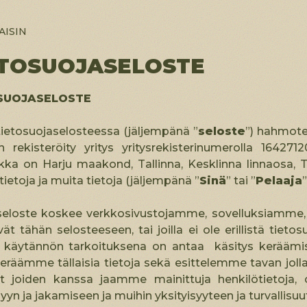
AISIN
ETOSUOJASELOSTE
SUOJASELOSTE
ietosuojaselosteessa (jäljempänä ”
seloste
”) hahmotel
 rekisteröity yritys yritysrekisterinumerolla 164271
kka on Harju maakond, Tallinna, Kesklinna linnaosa, T
tietoja ja muita tietoja (jäljempänä ”
Sinä
” tai ”
Pelaaja
”
eloste koskee verkkosivustojamme, sovelluksiamme, 
ävät tähän selosteeseen, tai joilla ei ole erillistä ti
käytännön tarkoituksena on antaa käsitys keräämis
eräämme tällaisia tietoja sekä esittelemme tavan jolla
öt joiden kanssa jaamme mainittuja henkilötietoja, o
lyyn ja jakamiseen ja muihin yksityisyyteen ja turvallisuu