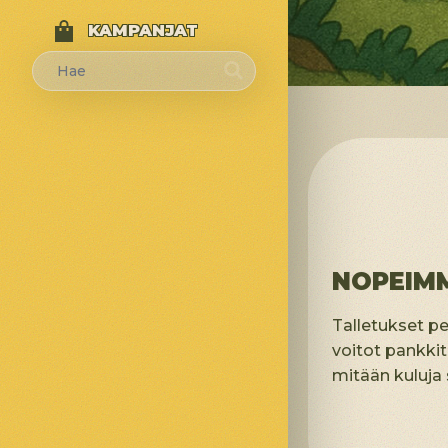
KAMPANJAT
NOPEIMM
Talletukset pel
voitot pankkiti
mitään kuluja s