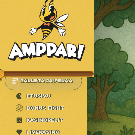
JATKA
PELAAMISTA
TALLETA JA PELAA
ETUSIVU
BONUS FIGHT
KASINOPELIT
LIVEKASINO