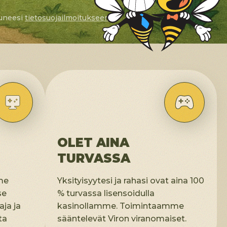
tuneesi
tietosuojailmoitukseen
OLET AINA
TURVASSA
me
Yksityisyytesi ja rahasi ovat aina 100
se
% turvassa lisensoidulla
aja ja
kasinollamme. Toimintaamme
ta
sääntelevät Viron viranomaiset.