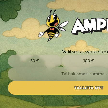
Valitse tai syötä s
50
€
100
€
TALLETA NYT