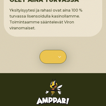
Yksityisyytesi ja rahasi ovat aina 100 %
turvassa lisensoidulla kasinollamme.
Toimintaamme sääntelevät Viron
viranomaiset.