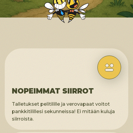
NOPEIMMAT SIIRROT
Talletukset pelitilille ja verovapaat voitot
pankkitilillesi sekunneissa! Ei mitään kuluja
siirroista.