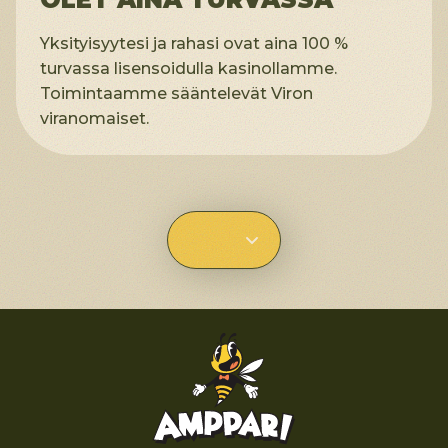
Yksityisyytesi ja rahasi ovat aina 100 %
turvassa lisensoidulla kasinollamme.
Toimintaamme sääntelevät Viron
viranomaiset.