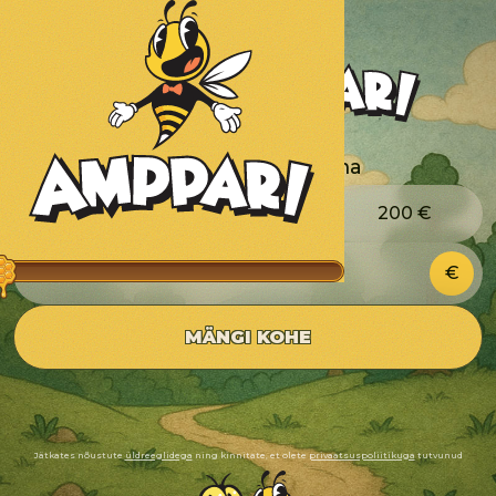
Vali või sisesta summa
50
€
100
€
200
€
MÄNGI KOHE
Jätkates nõustute
üldreeglidega
ning kinnitate, et olete
privaatsuspoliitikuga
tutvunud